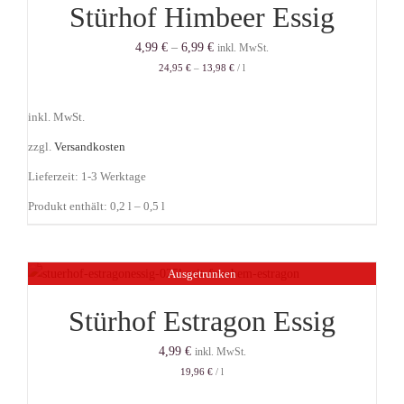
Stürhof Himbeer Essig
4,99
€
–
6,99
€
inkl. MwSt.
24,95
€
–
13,98
€
/
l
inkl. MwSt.
zzgl.
Versandkosten
Lieferzeit:
1-3 Werktage
Produkt enthält: 0,2
l
– 0,5
l
Ausgetrunken
Stürhof Estragon Essig
4,99
€
inkl. MwSt.
19,96
€
/
l