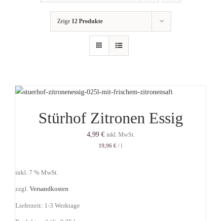
Getränkemarkt
Zeige
12 Produkte
Online Shop
Historie
Rezepte
Stürhof Zitronen Essig
4,99
€
inkl. MwSt.
Mein Konto
19,96
€
/
l
inkl. 7 % MwSt.
Warenkorb
zzgl.
Versandkosten
Lieferzeit:
1-3 Werktage