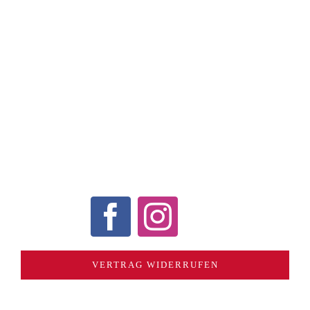
KONTAKT
VERSAND / ZAHLUNGSARTEN
WIDERRUF
AGB
DATENSCHUTZERKLÄRUNG
COOKIE-RICHTLINIE (EU)
ECHTHEIT VON
BEWERTUNGEN
VERTRAG WIDERRUFEN