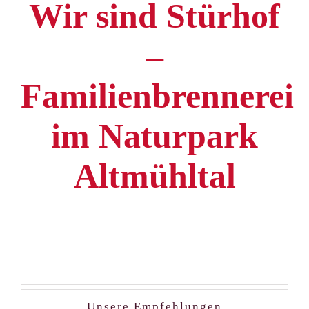
Wir sind Stürhof
Getränkemarkt
–
Online Shop
Familienbrennerei
Historie
im Naturpark
Rezepte
Altmühltal
Mein Konto
Warenkorb
Unsere Empfehlungen