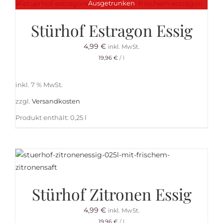
Ausgetrunken
Stürhof Estragon Essig
4,99
€
inkl. MwSt.
19,96
€
/
l
inkl. 7 % MwSt.
zzgl.
Versandkosten
Produkt enthält: 0,25
l
Stürhof Zitronen Essig
4,99
€
inkl. MwSt.
19,96
€
/
l