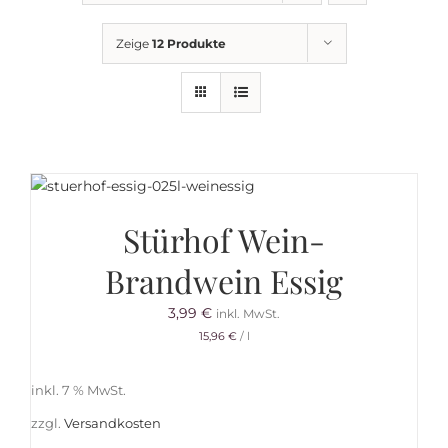
Getränkemarkt
Zeige
12 Produkte
Online Shop
Historie
Rezepte
Stürhof Wein-
Brandwein Essig
Mein Konto
3,99
€
inkl. MwSt.
15,96
€
/
l
Warenkorb
inkl. 7 % MwSt.
zzgl.
Versandkosten