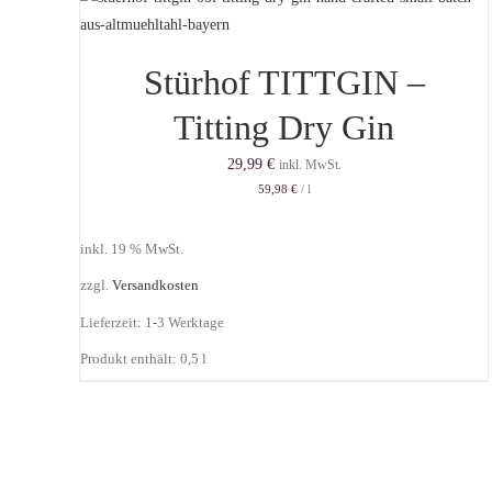
Stürhof TITTGIN –
Titting Dry Gin
29,99
€
inkl. MwSt.
59,98
€
/
l
inkl. 19 % MwSt.
zzgl.
Versandkosten
Lieferzeit:
1-3 Werktage
Produkt enthält: 0,5
l