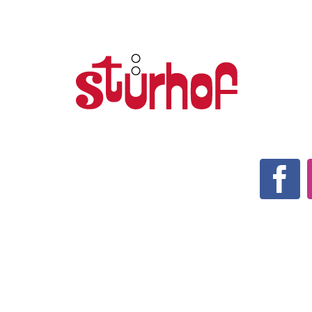
HOME
IMPRESSUM
KONTAKT
VERSAND / ZAHLUNGSARTEN
WIDERRUF
AGB
DATENSCHUTZERKLÄRUNG