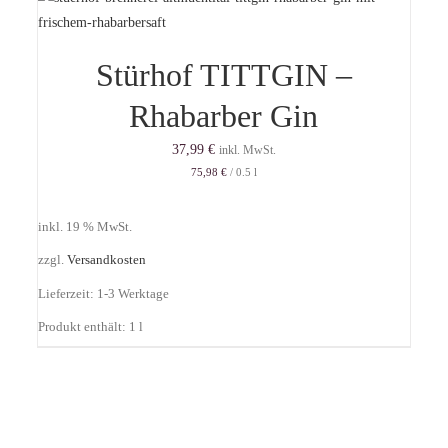
Stürhof TITTGIN –
Rhabarber Gin
37,99
€
inkl. MwSt.
75,98
€
/
0.5
l
inkl. 19 % MwSt.
zzgl.
Versandkosten
Lieferzeit:
1-3 Werktage
Produkt enthält: 1
l