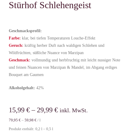
Stürhof Schlehengeist
Getränkemarkt
Online Shop
Geschmacksprofil:
Farbe:
klar
, bei tiefen Temperaturen Louche-Effekt
Geruch:
kräftig herber Duft nach waldigen Schlehen
und
Historie
Wildfrüchten
, süßliche Nuance von Marzipan
Geschmack:
vollmundig
und
herbfruchtig
mit leicht nussiger Note
Rezepte
und feinen Nuancen von Marzipan & Mandel, im Abgang erdiges
Bouquet am Gaumen
Mein Konto
Alkoholgehalt:
42%
Warenkorb
15,99
€
–
29,99
€
inkl. MwSt.
79,95
€
–
59,98
€
/
l
Produkt enthält: 0,2
l
– 0,5
l