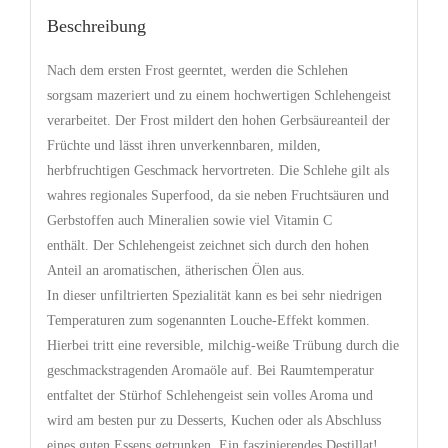
Beschreibung
Nach
dem ersten Frost geerntet
,
werden die Schlehen
sorgsam
mazeriert
und zu einem hochwertigen Schlehengeist
verarbeitet. Der Frost mildert den hohen Gerbsäureanteil der
Früchte und lässt ihren unverkennbaren, milden,
herbfruchtigen
Geschmack hervortreten. Die Schlehe gilt als
wahres regionales Superfood, da sie
neben Fruchtsäuren und
Gerbstoffen auch Mineralien sowie viel Vitamin C
enthält.
Der Schlehengeist zeichnet sich durch den hohen
Anteil an aromatischen, ätherischen Ölen aus.
In dieser unfiltrierten Spezialität kann es bei sehr niedrigen
Temperaturen zum sogenannten
Louche
-Effekt kommen.
Hierbei tritt eine reversible, milchig-weiße Trübung durch die
geschmackstragenden Aromaöle auf.
Bei Raumtemperatur
entfaltet der
Stürhof
Schlehengeist sein volles Aroma und
wird am besten
pur zu Desserts, Kuchen oder als Abschluss
eines guten Essens getrunken. Ein faszinierendes Destillat
!