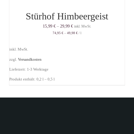
Stürhof Himbeergeist
15,99
€
–
29,99
€
inkl. MwSt.
74,95
€
–
49,98
€
/
l
inkl. MwSt.
zzgl.
Versandkosten
Lieferzeit:
1-3 Werktage
Produkt enthält: 0,2
l
– 0,5
l