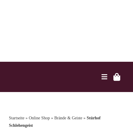
Zum
Inhalt
springen
Toggle
Navigation
Home
Startseite
»
Online Shop
»
Brände & Geiste
»
Stürhof
Brennerei
Schlehengeist