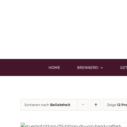
Zum
Inhalt
springen
HOME
BRENNEREI
GE
Sortieren nach
Beliebtheit
Zeige
12 Pr