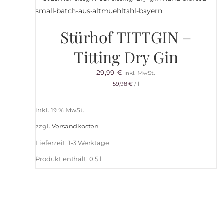
Stürhof TITTGIN –
Titting Dry Gin
29,99
€
inkl. MwSt.
59,98
€
/
l
inkl. 19 % MwSt.
zzgl.
Versandkosten
Lieferzeit:
1-3 Werktage
Produkt enthält: 0,5
l