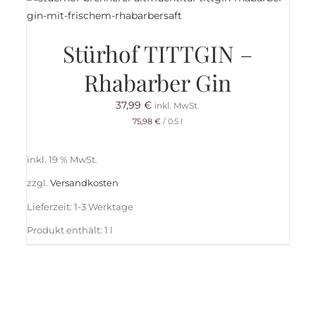
Stürhof TITTGIN –
Rhabarber Gin
37,99
€
inkl. MwSt.
75,98
€
/
0.5
l
inkl. 19 % MwSt.
zzgl.
Versandkosten
Lieferzeit:
1-3 Werktage
Produkt enthält: 1
l