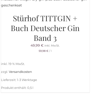
Stürhof TITTGIN +
Buch Deutscher Gin
Band 3
49,99
€
inkl. MwSt.
59,98
€
/
l
inkl. 19 % MwSt.
zzgl.
Versandkosten
Lieferzeit:
1-3 Werktage
Produkt enthält: 0,5
l