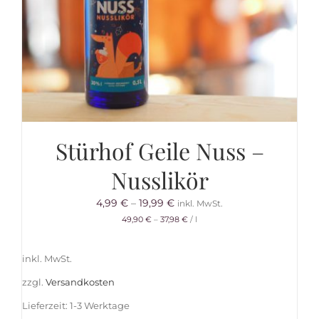
Stürhof Geile Nuss –
Nusslikör
4,99
€
–
19,99
€
inkl. MwSt.
49,90
€
–
37,98
€
/
l
inkl. MwSt.
zzgl.
Versandkosten
Lieferzeit:
1-3 Werktage