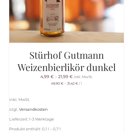
Stürhof Gutmann
Weizenbierlikör dunkel
4,99
€
–
21,99
€
inkl. MwSt.
49,90
€
–
31,42
€
/
l
inkl. MwSt.
zzgl.
Versandkosten
Lieferzeit:
1-3 Werktage
Produkt enthält: 0,1
l
– 0,7
l