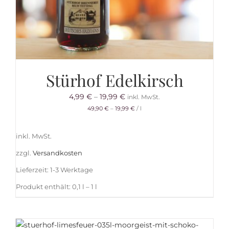
Stürhof Edelkirsch
4,99
€
–
19,99
€
inkl. MwSt.
49,90
€
–
19,99
€
/
l
inkl. MwSt.
zzgl.
Versandkosten
Lieferzeit:
1-3 Werktage
Produkt enthält: 0,1
l
– 1
l