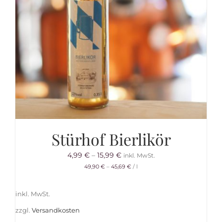
Stürhof Bierlikör
4,99
€
–
15,99
€
inkl. MwSt.
49,90
€
–
45,69
€
/
l
inkl. MwSt.
zzgl.
Versandkosten