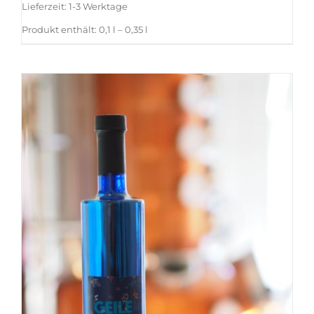
Lieferzeit:
1-3 Werktage
Produkt enthält: 0,1
l
– 0,35
l