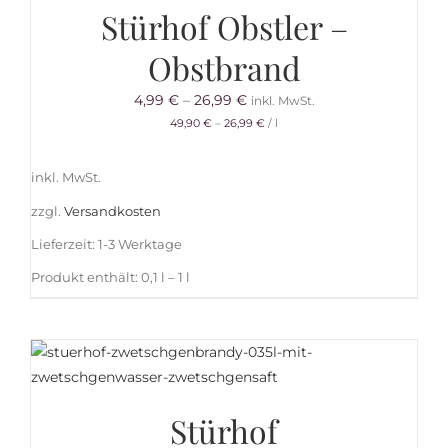
Stürhof Obstler –
Obstbrand
4,99
€
–
26,99
€
inkl. MwSt.
49,90
€
–
26,99
€
/
l
inkl. MwSt.
zzgl.
Versandkosten
Lieferzeit:
1-3 Werktage
Produkt enthält: 0,1
l
– 1
l
Stürhof