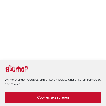
WARENKORB
HOME
MEIN KONTO
IMPRESSUM
KONTAKT
VERSAND / ZAHLUNGSARTEN
WIDERRUF
AGB
DATENSCHUTZERKLÄRUNG
COOKIE-RICHTLINIE (EU)
ECHTHEIT VON BEWERTUNGEN
Wir verwenden Cookies, um unsere Website und unseren Service zu
optimieren.
Cookies akzeptieren