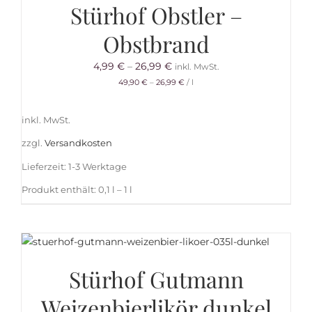
Stürhof Obstler –
Obstbrand
4,99
€
–
26,99
€
inkl. MwSt.
49,90
€
–
26,99
€
/
l
inkl. MwSt.
zzgl.
Versandkosten
Lieferzeit:
1-3 Werktage
Produkt enthält: 0,1
l
– 1
l
Stürhof Gutmann
Weizenbierlikör dunkel