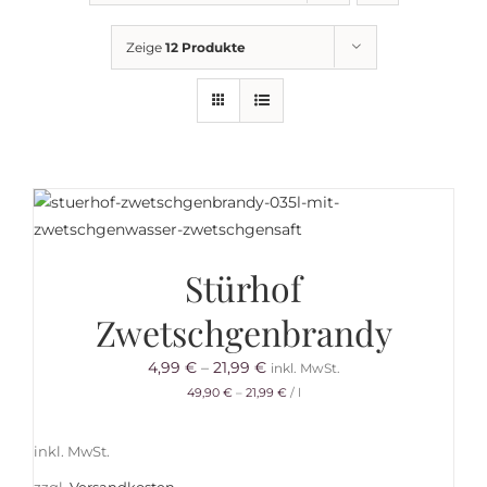
Getränkemarkt
Zeige
12 Produkte
Online Shop
Historie
Rezepte
Stürhof
Mein Konto
Zwetschgenbrandy
4,99
€
–
21,99
€
inkl. MwSt.
Warenkorb
49,90
€
–
21,99
€
/
l
inkl. MwSt.