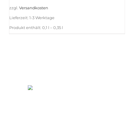
zzgl.
Versandkosten
Lieferzeit:
1-3 Werktage
Produkt enthält: 0,1
l
– 0,35
l
WARENKORB
HOME
MEIN KONTO
IMPRESSUM
KONTAKT