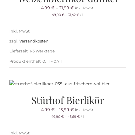
4,99
€
–
21,99
€
inkl. MwSt.
49,90
€
–
31,42
€
/
l
inkl. MwSt.
zzgl.
Versandkosten
Lieferzeit:
1-3 Werktage
Produkt enthält: 0,1
l
– 0,7
l
Stürhof Bierlikör
4,99
€
–
15,99
€
inkl. MwSt.
49,90
€
–
45,69
€
/
l
inkl. MwSt.