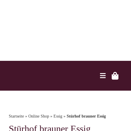
Zum
Inhalt
springen
Toggle
Navigation
Home
Startseite
»
Online Shop
»
Essig
»
Stürhof brauner Essig
Brennerei
Stürhof brauner Essig