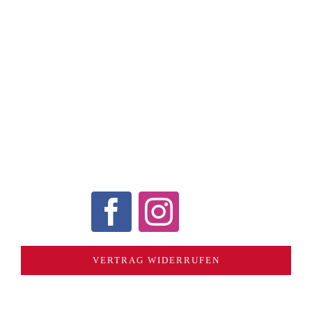
KONTAKT
VERSAND / ZAHLUNGSARTEN
WIDERRUF
AGB
DATENSCHUTZERKLÄRUNG
COOKIE-RICHTLINIE (EU)
ECHTHEIT VON
BEWERTUNGEN
VERTRAG WIDERRUFEN