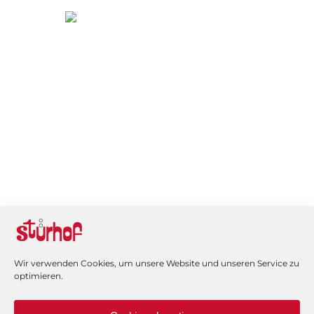
WARENKORB
HOME
MEIN KONTO
IMPRESSUM
KONTAKT
VERSAND / ZAHLUNGSARTEN
WIDERRUF
AGB
DATENSCHUTZERKLÄRUNG
COOKIE-RICHTLINIE (EU)
ECHTHEIT VON BEWERTUNGEN
Wir verwenden Cookies, um unsere Website und unseren Service zu
optimieren.