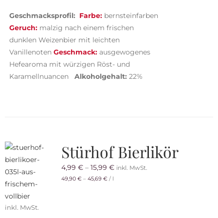
Geschmacksprofil:
Farbe:
bernsteinfarben
Geruch:
malzig nach einem frischen
dunklen Weizenbier
mit leichten
Vanillenoten
Geschmack:
ausgewogenes
Hefearoma mit würzigen Röst- und
Karamellnuancen
Alkoholgehalt:
22%
Stürhof Bierlikör
4,99
€
–
15,99
€
inkl. MwSt.
49,90
€
–
45,69
€
/
l
inkl. MwSt.