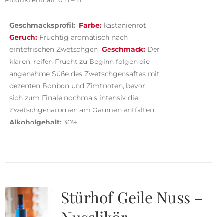
Produkt enthält: 0,1
l
– 1
l
Geschmacksprofil:
Farbe:
kastanienrot
Geruch:
Fruchtig aromatisch nach
erntefrischen Zwetschgen
Geschmack:
Der
klaren, reifen Frucht zu Beginn folgen die
angenehme Süße des Zwetschgensaftes mit
dezenten Bonbon und Zimtnoten, bevor
sich zum Finale nochmals intensiv die
Zwetsch
g
enaromen am Gaumen entfalten.
Alkoholgehalt:
30%
Stürhof Geile Nuss –
Nusslikör