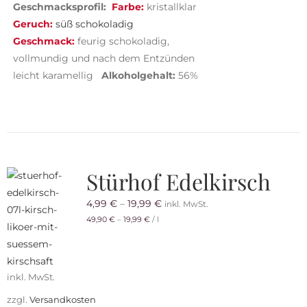
Geschmacksprofil:
Farbe:
kristallklar
Geruch:
süß schokoladig
Geschmack:
feurig schokoladig,
vollmundig und nach dem Entzünden
leicht karamellig
Alkoholgehalt:
56%
Stürhof Edelkirsch
4,99
€
–
19,99
€
inkl. MwSt.
49,90
€
–
19,99
€
/
l
inkl. MwSt.
zzgl.
Versandkosten