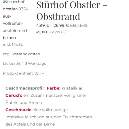
Stürhof Obstler –
Obstbrand
4,99
€
–
26,99
€
inkl. MwSt.
49,90
€
–
26,99
€
/
l
inkl. MwSt.
zzgl.
Versandkosten
Lieferzeit:
1-3 Werktage
Produkt enthält: 0,1
l
– 1
l
Geschmacksprofil:
Farbe:
kristallklar
Geruch:
ein
Zusammenspiel von
grünen
Äpfeln und Birnen
Geschmack:
ein
e
vollmundige,
intensive
Mischung
aus den Fruchtaromen
des Apfels und der Birne