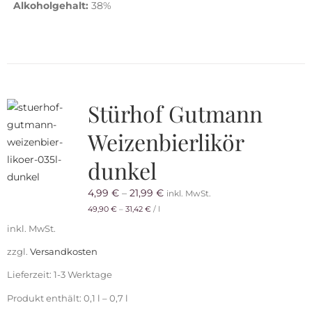
Alkoholgehalt:
38%
Stürhof Gutmann
Weizenbierlikör
dunkel
4,99
€
–
21,99
€
inkl. MwSt.
49,90
€
–
31,42
€
/
l
inkl. MwSt.
zzgl.
Versandkosten
Lieferzeit:
1-3 Werktage
Produkt enthält: 0,1
l
– 0,7
l