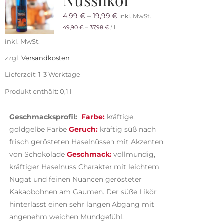
4,99
€
–
19,99
€
inkl. MwSt.
49,90
€
–
37,98
€
/
l
inkl. MwSt.
zzgl.
Versandkosten
Lieferzeit:
1-3 Werktage
Produkt enthält: 0,1
l
Geschmacksprofil:
Farbe:
kräftige,
goldgelbe Farbe
Geruch:
kräftig süß nach
frisch gerösteten Haselnüssen
mit Akzenten
von Schokolade
Geschmack:
vollmundig,
kräftiger Haselnuss Charakter mit leichtem
Nugat und feinen Nuancen gerösteter
Kakaobohnen am Gaumen. Der süße Likör
hinterlässt einen sehr langen Abgang mit
angenehm weichen Mundgefühl.