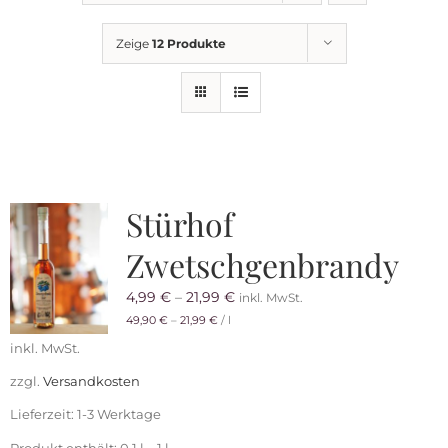
Getränkemarkt
Zeige
12 Produkte
Online Shop
Historie
Stürhof
Rezepte
Zwetschgenbrandy
Mein Konto
4,99
€
–
21,99
€
inkl. MwSt.
49,90
€
–
21,99
€
/
l
inkl. MwSt.
Warenkorb
zzgl.
Versandkosten
Lieferzeit:
1-3 Werktage