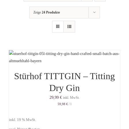
Getränkemarkt
Zeige
24 Produkte
Online Shop
Historie
Rezepte
Stürhof TITTGIN – Titting
Mein Konto
Dry Gin
29,99
€
inkl. MwSt.
Warenkorb
59,98
€
/
l
inkl. 19 % MwSt.