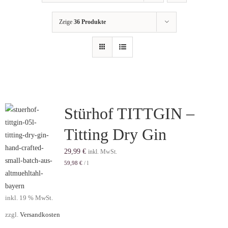
Getränkemarkt
Zeige
36 Produkte
Online Shop
Historie
Stürhof TITTGIN –
Rezepte
Titting Dry Gin
Mein Konto
29,99
€
inkl. MwSt.
59,98
€
/
l
Warenkorb
inkl. 19 % MwSt.
zzgl.
Versandkosten