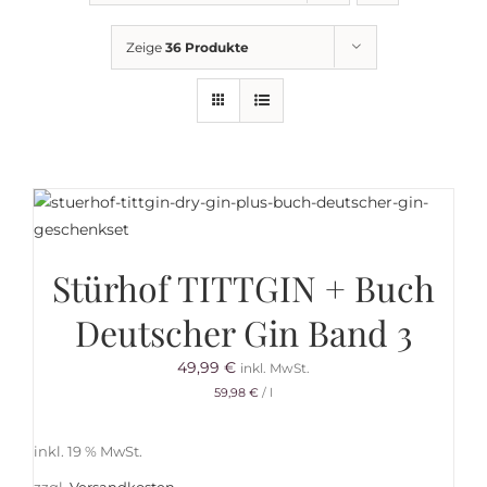
Getränkemarkt
Zeige
36 Produkte
Online Shop
Historie
Rezepte
Stürhof TITTGIN + Buch
Mein Konto
Deutscher Gin Band 3
49,99
€
inkl. MwSt.
Warenkorb
59,98
€
/
l
inkl. 19 % MwSt.