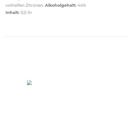
vollreifen Zitronen.
Alkoholgehalt:
44%
Inhalt:
0,5 ltr
WARENKORB
HOME
MEIN KONTO
IMPRESSUM
KONTAKT