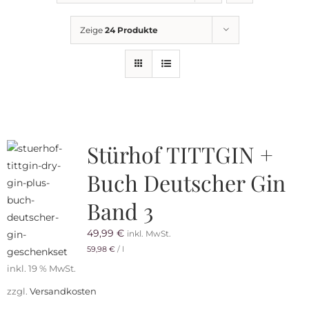
Getränkemarkt
Zeige
24 Produkte
Online Shop
Historie
Stürhof TITTGIN +
Rezepte
Buch Deutscher Gin
Mein Konto
Band 3
49,99
€
inkl. MwSt.
Warenkorb
59,98
€
/
l
inkl. 19 % MwSt.
zzgl.
Versandkosten