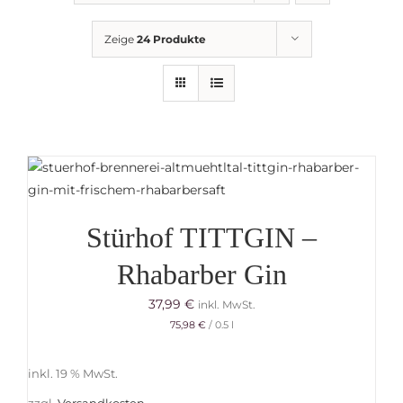
Getränkemarkt
Zeige
24 Produkte
Online Shop
Historie
Rezepte
Stürhof TITTGIN –
Mein Konto
Rhabarber Gin
37,99
€
inkl. MwSt.
Warenkorb
75,98
€
/
0.5
l
inkl. 19 % MwSt.