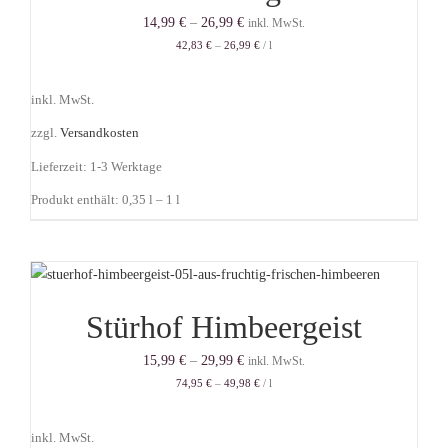
14,99
€
–
26,99
€
inkl. MwSt.
42,83
€
–
26,99
€
/
l
inkl. MwSt.
zzgl.
Versandkosten
Lieferzeit:
1-3 Werktage
Produkt enthält: 0,35
l
– 1
l
Stürhof Himbeergeist
15,99
€
–
29,99
€
inkl. MwSt.
74,95
€
–
49,98
€
/
l
inkl. MwSt.