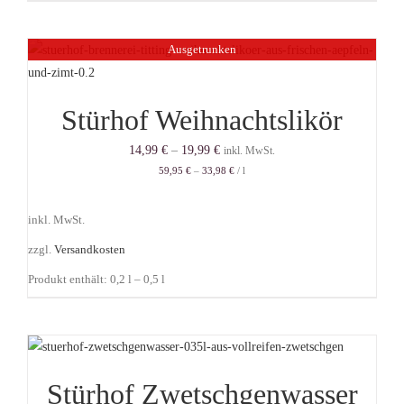
Ausgetrunken
Stürhof Weihnachtslikör
14,99
€
–
19,99
€
inkl. MwSt.
59,95
€
–
33,98
€
/
l
inkl. MwSt.
zzgl.
Versandkosten
Produkt enthält: 0,2
l
– 0,5
l
Stürhof Zwetschgenwasser