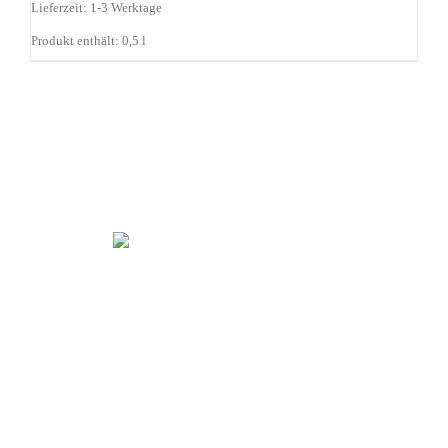
Lieferzeit:
1-3 Werktage
Produkt enthält: 0,5
l
WARENKORB
HOME
MEIN KONTO
IMPRESSUM
KONTAKT
VERSAND / ZAHLUNGSARTEN