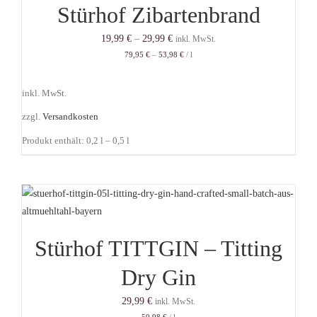
Stürhof Zibartenbrand
19,99
€
–
29,99
€
inkl. MwSt.
79,95
€
–
53,98
€
/
l
inkl. MwSt.
zzgl.
Versandkosten
Produkt enthält: 0,2
l
– 0,5
l
Stürhof TITTGIN – Titting
Dry Gin
29,99
€
inkl. MwSt.
59,98
€
/
l