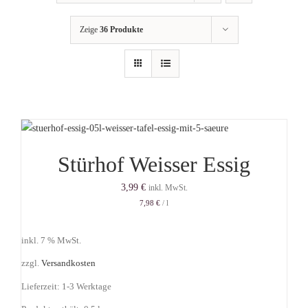
Getränkemarkt
Zeige
36 Produkte
Online Shop
Historie
Rezepte
Stürhof Weisser Essig
3,99
€
inkl. MwSt.
Mein Konto
7,98
€
/
l
inkl. 7 % MwSt.
Warenkorb
zzgl.
Versandkosten
Lieferzeit:
1-3 Werktage