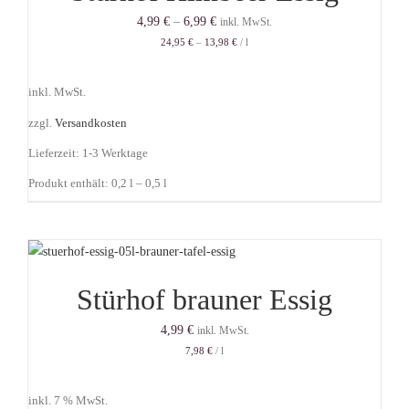
4,99
€
–
6,99
€
inkl. MwSt.
24,95
€
–
13,98
€
/
l
inkl. MwSt.
zzgl.
Versandkosten
Lieferzeit:
1-3 Werktage
Produkt enthält: 0,2
l
– 0,5
l
Stürhof brauner Essig
4,99
€
inkl. MwSt.
7,98
€
/
l
inkl. 7 % MwSt.