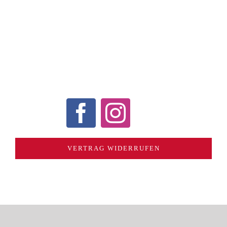
WIDERRUF
AGB
DATENSCHUTZERKLÄRUNG
COOKIE-RICHTLINIE (EU)
ECHTHEIT VON
BEWERTUNGEN
VERTRAG WIDERRUFEN